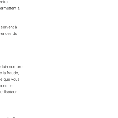
votre
permettent à
 servent à
érences du
ertain nombre
e la fraude,
vice que vous
nces, le
tilisateur.