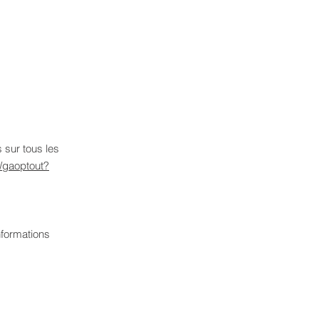
 sur tous les
e/gaoptout?
nformations