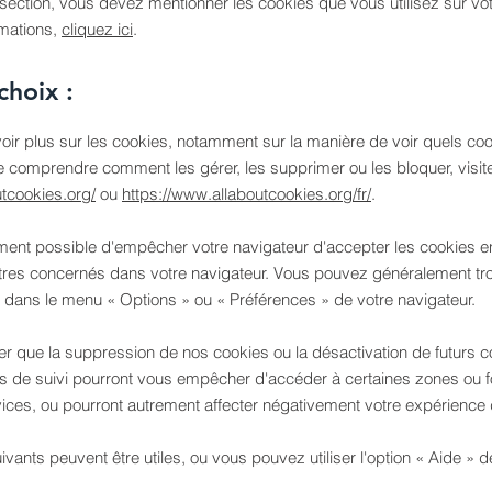
section, vous devez mentionner les cookies que vous utilisez sur vot
rmations,
cliquez ici
.
choix :
oir plus sur les cookies, notamment sur la manière de voir quels coo
de comprendre comment les gérer, les supprimer ou les bloquer, visit
utcookies.org/
ou
https://www.allaboutcookies.org/fr/
.
ement possible d'empêcher votre navigateur d'accepter les cookies e
tres concernés dans votre navigateur. Vous pouvez généralement tr
 dans le menu
«
Options
»
ou
«
Préférences
»
de votre navigateur.
ter que la suppression de nos cookies ou la désactivation de futurs 
s de suivi pourront vous empêcher d'accéder à certaines zones ou fo
ices, ou pourront autrement affecter négativement votre expérience d'
ivants peuvent être utiles, ou vous pouvez utiliser l'option
«
Aide
»
de