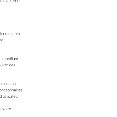
re site. Pour
kies ont été
ez
n modifiant
ouver ces
cookies ou
nctionnalités
utilisateur.
 votre