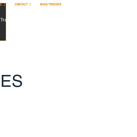
CONTACT
| NOUS TROUVER
35 |
Transport
Qui sommes nous ?
Contact
IES