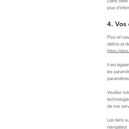
Dans cette 
plus d'info
4. Vos 
Pour en sav
définis et 
https://abo
Il est égal
les paramè
paramètres
Veuillez no
technologie
de nos serv
Les liens su
navigateur.