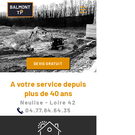
DEVIS GRATUIT
A votre service depuis
plus de 40 ans
Neulise - Loire 42
04.77.64.64.35